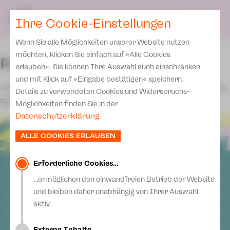
Team
SPIELPLAN
DE
Ihre Cookie-Einstellungen
KARTEN & SERVICE
Spielstätten Plauen
Wenn Sie alle Möglichkeiten unserer Website nutzen
Karten
Spielstätten Zwickau
möchten, klicken Sie einfach auf »Alle Cookies
Fehler
Preise 2026/ 27
erlauben«. Sie können Ihre Auswahl auch einschränken
Kontakte
und mit Klick auf »Eingabe bestätigen« speichern.
Abonnement 2026 /27
>Die gewählte Vorstellung konnte nicht gefunden werden.
Fördervereine
Details zu verwendeten Cookies und Widerspruchs-
zurück
Zusatz-Service
Möglichkeiten finden Sie in der
Freunde & Förderer
Datenschutzerklärung
.
Spenden
Institutionelle Förderung
ALLE COOKIES ERLAUBEN
Aktuelles
Jobs
Downloads
Mitmachen
Erforderliche Cookies…
ALLGEMEIN
Newsletter
…ermöglichen den einwandfreien Betrieb der Website
Theaterspiel
AGB
und bleiben daher unabhängig von Ihrer Auswahl
Merchandise
SOCIAL MEDIA
Datenschutz
Erklärung Die Vielen
aktiv.
Impressum
Presse
Facebook
Unser Leitbild
Login
ANSCHRIFT
Externe Inhalte…