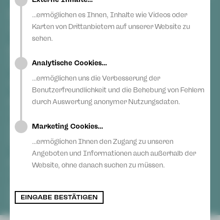
Youtube
Blog
Anonyme Meldung
Erklärung zur Barrierefreiheit
Instagram
Vogtlandtheater Plauen
…ermöglichen es Ihnen, Inhalte wie Videos oder
Theaterplatz
Teilnahmebedingungen Ticketlotterie
Blog
Karten von Drittanbietern auf unserer Website zu
08523 Plauen
sehen.
Gewandhaus Zwickau
Hauptmarkt
Analytische Cookies…
08056 Zwickau
…ermöglichen uns die Verbesserung der
TICKETS
Benutzerfreundlichkeit und die Behebung von Fehlern
durch Auswertung anonymer Nutzungsdaten.
Vogtlandtheater Plauen
[03741] 2813-4847 / -4848
Di, Do + Fr 10–18 Uhr
Marketing Cookies…
Mi 10–15 Uhr
…ermöglichen Ihnen den Zugang zu unseren
Sa 10–13 Uhr
Angeboten und Informationen auch außerhalb der
Gewandhaus Zwickau
Website, ohne danach suchen zu müssen.
[0375] 27 411-4647 / -4648
Di, Do + Fr 10–18 Uhr
Mi 10–15 Uhr
EINGABE BESTÄTIGEN
Sa 10–13 Uhr