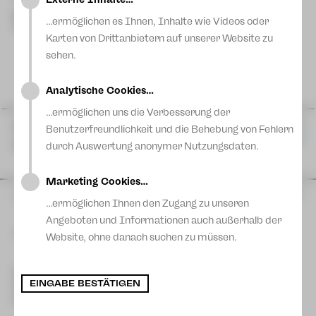
Blog
Eindruck von den Instrumenten und den verschiedensten
Michael Konstantin
Musikalische Leitung
Klängen.
…ermöglichen es Ihnen, Inhalte wie Videos oder
Text und Regie
Theater Kontra-Punkt
Karten von Drittanbietern auf unserer Website zu
sehen.
Analytische Cookies…
…ermöglichen uns die Verbesserung der
Mi 24 Feb
|
10:00 Uhr
Benutzerfreundlichkeit und die Behebung von Fehlern
Karten
Vogtlandtheater
durch Auswertung anonymer Nutzungsdaten.
Plauen
Marketing Cookies…
So 28 Feb
|
15:00 Uhr
Karten
…ermöglichen Ihnen den Zugang zu unseren
Vogtlandtheater
Plauen
Angeboten und Informationen auch außerhalb der
Mehr Termine
Website, ohne danach suchen zu müssen.
So 07 Mär
|
15:00 Uhr
Karten
Kontakt Plauen
Gewandhaus
EINGABE BESTÄTIGEN
[03741] 2813-4847/-4848
Kartentelefon
Zwickau
service-plauen@theater-plauen-zwickau.de
E-Mail