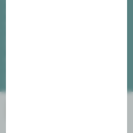
08056 Zwickau
TICKETS
Vogtlandtheater Plauen
[03741] 2813-4847 / -4848
Di, Do + Fr 10–18 Uhr
Mi 10–15 Uhr
Sa 10–13 Uhr
Gewandhaus Zwickau
[0375] 27 411-4647 / -4648
Di, Do + Fr 10–18 Uhr
Mi 10–15 Uhr
Sa 10–13 Uhr