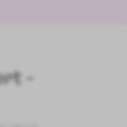
rt -
n« c-Moll, op. 62