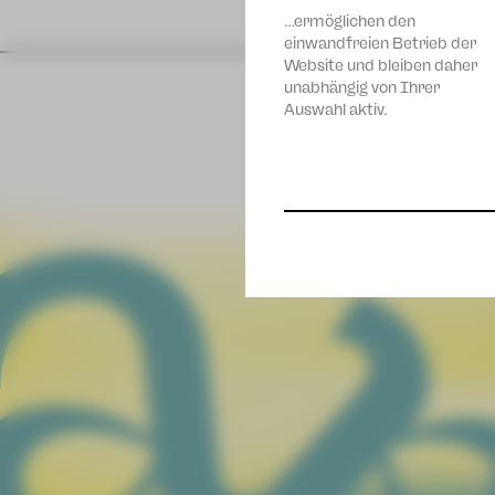
…ermöglichen den
einwandfreien Betrieb der
Website und bleiben daher
unabhängig von Ihrer
Auswahl aktiv.