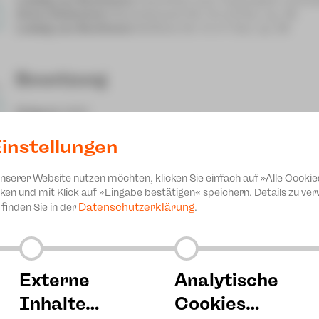
Anton Rubinstein
Klavierkonzert Nr. 3 in G-Dur, op. 45
Ludwig van Beethoven
Sinfonie Nr. 8 in F-Dur, op. 93
Besetzung
Dirigent
GMD
Clara-Schumann-Philharmoniker Plauen-Zwickau
instellungen
unserer Website nutzen möchten, klicken Sie einfach auf »Alle Cookie
ken und mit Klick auf »Eingabe bestätigen« speichern. Details zu v
Datenschutzerklärung
finden Sie in der
.
Externe
Analytische
Inhalte…
Cookies…