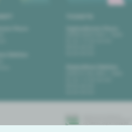
RIFT
TICKETS
eater Plauen
Vogtlandtheater Plauen
tz
[03741] 2813-4847 / -4848
uen
Di, Do + Fr 10–18 Uhr
Mi 10–15 Uhr
Sa 10–13 Uhr
us Zwickau
t
Gewandhaus Zwickau
ckau
[0375] 27 411-4647 / -4648
Di, Do + Fr 10–18 Uhr
Mi 10–15 Uhr
Sa 10–13 Uhr