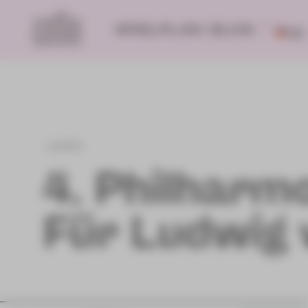
SPIELPLAN
BLOG
DE
zurück
4. Philharm
Für Ludwig 