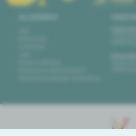
ALLGEMEIN
ANSCH
Vogtlandth
AGB
Theaterpla
Datenschutz
08523 Pla
Impressum
Login
Gewandha
Anonyme Meldung
Hauptmark
08056 Zwi
Erklärung zur Barrierefreiheit
Teilnahmebedingungen Ticketlotterie