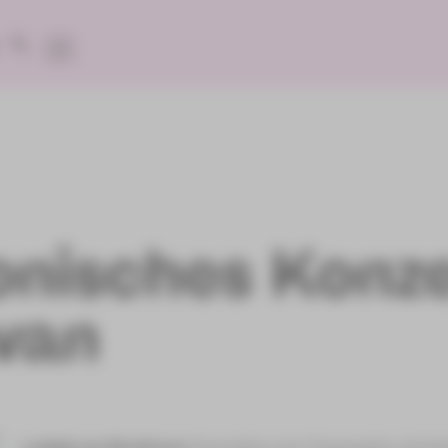
onisches Konze
van
Ludwig van Beethoven
Ouvertüre zum Trauerspiel »Coriola