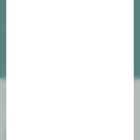
Vogtlandtheater Plauen
[03741] 2813-4847 / -4848
Di, Do + Fr 10–18 Uhr
Mi 10–15 Uhr
Sa 10–13 Uhr
Gewandhaus Zwickau
[0375] 27 411-4647 / -4648
Di, Do + Fr 10–18 Uhr
Mi 10–15 Uhr
Sa 10–13 Uhr