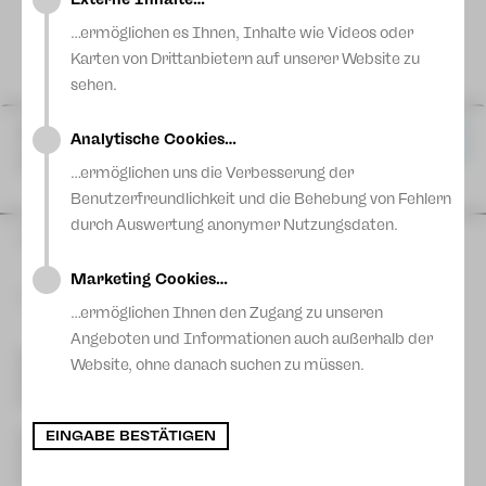
Blog
…ermöglichen es Ihnen, Inhalte wie Videos oder
Karten von Drittanbietern auf unserer Website zu
sehen.
Mi 07 Apr
|
19:30 Uhr
Analytische Cookies…
Karten
Vogtlandtheater
Plauen
…ermöglichen uns die Verbesserung der
Benutzerfreundlichkeit und die Behebung von Fehlern
durch Auswertung anonymer Nutzungsdaten.
Sa 29 Mai
|
19:30 Uhr
Stadthalle Limbach-Oberfrohna
Außer Haus
Marketing Cookies…
Mehr Termine
…ermöglichen Ihnen den Zugang zu unseren
Angeboten und Informationen auch außerhalb der
Do 03 Jun
|
19:30 Uhr
Karten
Kontakt Plauen
Website, ohne danach suchen zu müssen.
Gewandhaus
[03741] 2813-4847/-4848
Kartentelefon
Zwickau
service-plauen@theater-plauen-zwickau.de
E-Mail
EINGABE BESTÄTIGEN
Kontakt Zwickau
[0375] 27 411-4647/-4648
Kartentelefon
service-zwickau@theater-plauen-zwickau.de
E-Mail