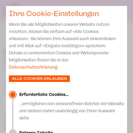
Team
SPIELPLAN
DE
Ihre Cookie-Einstellungen
KARTEN & SERVICE
Spielstätten Plauen
Wenn Sie alle Möglichkeiten unserer Website nutzen
Karten
Spielstätten Zwickau
möchten, klicken Sie einfach auf »Alle Cookies
Preise 2026/ 27
erlauben«. Sie können Ihre Auswahl auch einschränken
zurück
Kontakte
und mit Klick auf »Eingabe bestätigen« speichern.
Abonnement 2026 /27
Philharmonic PLUS 3 -
Fördervereine
Details zu verwendeten Cookies und Widerspruchs-
Operetten-Frühling
Zusatz-Service
Möglichkeiten finden Sie in der
Freunde & Förderer
Datenschutzerklärung
.
Spenden
»Es grünt so grün …«
Institutionelle Förderung
ALLE COOKIES ERLAUBEN
Aktuelles
In Nachfolge von »Claras Musikalisches Café« erklingen
Jobs
Werke der leichten Muse, Operette, Tonfilm-Klassiker und
Downloads
Schlager.
Mitmachen
Erforderliche Cookies…
Newsletter
…ermöglichen den einwandfreien Betrieb der Website
Theaterspiel
und bleiben daher unabhängig von Ihrer Auswahl
Merchandise
Besetzung
Erklärung Die Vielen
aktiv.
Dirigent
N. N
Presse
Unser Leitbild
Clara-Schumann-Philharmoniker Plauen-Zwickau
Externe Inhalte…