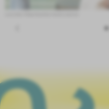
Laura Götz, Philipp Rosenthal ©André Leischner