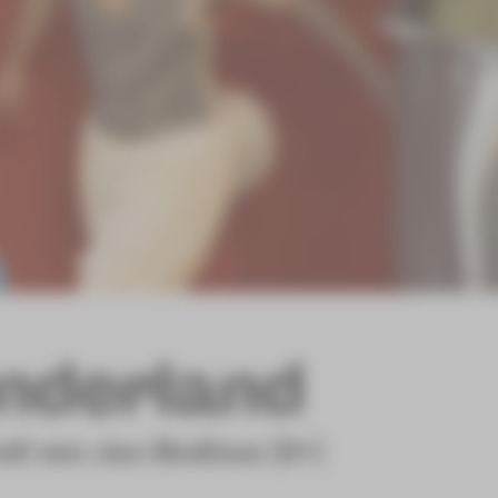
nderland
ll von Jan Bodinus [8+]