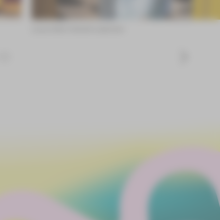
Laura Götz ©André Leischner