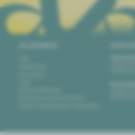
ALLGEMEIN
ANSCH
Vogtlandth
AGB
Theaterpla
Datenschutz
08523 Pla
Impressum
Login
Gewandha
Anonyme Meldung
Hauptmark
08056 Zwi
Erklärung zur Barrierefreiheit
Teilnahmebedingungen Ticketlotterie