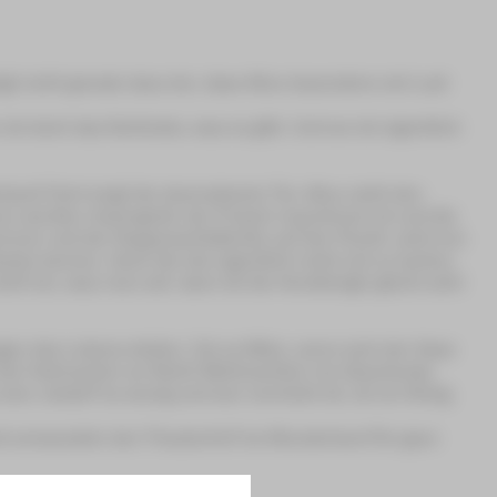
t nicht gerade dazu bei, dass Alice besonders viel Lust
ist doch das Schönste, was es gibt. Und wo ist eigentlich
rland! Dort singt die dramatische Tür, Alice zieht den
men werden riesengroß, der Frosch manchmal rot und die
mmer und der Suppenschildkröte auf der Flucht, wird von
tze kennen. Auch die hat eigentlich nicht viel zu lachen,
cht tut, was man soll, dann ist die Herzkönigin gleich sehr
gen des Lebens stellen: Ist es März, wenn sich der Hase
 der Hutmacher an Nicht-Weihnachten nie Geschenke
n, bedarf es wenig und wer verrückt ist, ist ein König.
 verwandeln den Theaterhof ins Wunderland für ganz