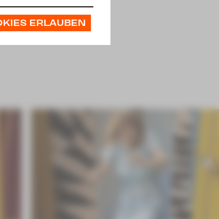
OKIES ERLAUBEN
icht mal an Nicht-Weihnachten?
nz viele Arme?
zum Wunderland.