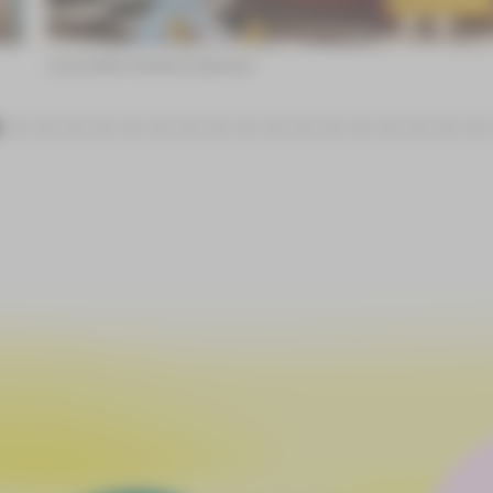
Laura Götz ©André Leischner