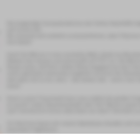
Die langweilige Computerstimme der Online-Nachhilfe träg
auf Lernen hat.
Sie versucht sich wirklich zu konzentrieren, aber Träumen 
ihre Katze?
Huch! Da fällt sie in eine verrückte Welt, direkt ins Wunde
Stöpsel des Ozeans und schrumpft auf 77,77 cm. Die Blu
Raupe weise. Auf ihrer wilden Reise begegnet sie dem Hu
einem gehetzten Kaninchen begleitet und lernt die Grinseka
aber ganz viel zu tun, denn – das wissen alle – wenn man ni
sauer.
Doch in einer Traumwelt kann man endlich die großen Fra
so nennt? Lieber Sauerkrautsaft oder Tee? Warum packt
aus? Und kommt immer alles Gute von oben? Verrückt zu sei
Im Sommer bauen wir unsere Spielwiese draußen auf und
besondere Tagträume.