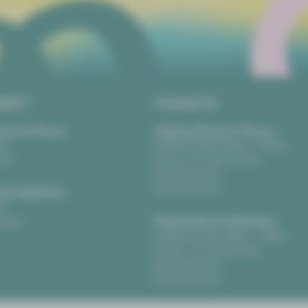
RIFT
TICKETS
eater Plauen
Vogtlandtheater Plauen
tz
[03741] 2813-4847 / -4848
uen
Di, Do + Fr 10–18 Uhr
Mi 10–15 Uhr
Sa 10–13 Uhr
us Zwickau
t
Gewandhaus Zwickau
ckau
[0375] 27 411-4647 / -4648
Di, Do + Fr 10–18 Uhr
Mi 10–15 Uhr
Sa 10–13 Uhr