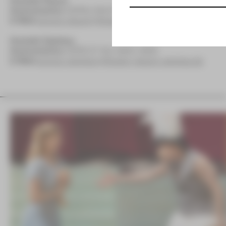
Kontakt Plauen
Kartentelefon
[03741] 2813-4847/-4848
E-Mail
service-plauen@theater-plauen-zwickau.de
Kontakt Zwickau
Kartentelefon
[0375] 27 411-4647/-4648
E-Mail
service-zwickau@theater-plauen-zwickau.de