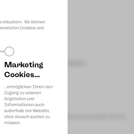
al draußen auf der Wiese statt.
 zwischen den Blumen sitzen.
s erlauben«. Sie können
 dass Alice schnell abschaltet.
erwendeten Cookies und
rzkönigin
Sophia Bauer
Marketing
ielkartensoldat / Igel
Joshua Dahmen
,
Cookies…
…ermöglichen Ihnen den
Zugang zu unseren
Angeboten und
Informationen auch
außerhalb der Website,
scher Bühnenschriftsteller und Bühnenkomponisten GmbH,
ohne danach suchen zu
müssen.
nigin sehr wütend.