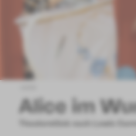
zurück
Alice im Wu
Theaterstück nach Lewis Carro