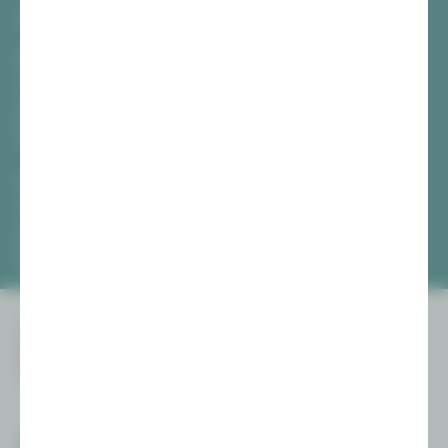
TICKETS
Vogtlandtheater Plauen
[03741] 2813-4847 / -4848
Di, Do + Fr 10–18 Uhr
Mi 10–15 Uhr
Sa 10–13 Uhr
Gewandhaus Zwickau
[0375] 27 411-4647 / -4648
Di, Do + Fr 10–18 Uhr
Mi 10–15 Uhr
Sa 10–13 Uhr