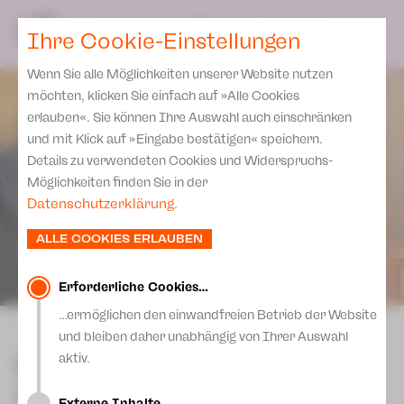
Spielplan
Ensemble
Team
SPIELPLAN
DE
Ihre Cookie-Einstellungen
Philharmonische Konzerte
KARTEN & SERVICE
Aktuelles
Spielstätten Plauen
Philharmonic Plus
Wenn Sie alle Möglichkeiten unserer Website nutzen
JUPZ! Campus
Karten
Spielstätten Zwickau
möchten, klicken Sie einfach auf »Alle Cookies
Kinderkonzerte
Preise 2026/ 27
erlauben«. Sie können Ihre Auswahl auch einschränken
Kontakte
Mobile Schulkonzerte
und mit Klick auf »Eingabe bestätigen« speichern.
Abonnement 2026 /27
Fördervereine
Details zu verwendeten Cookies und Widerspruchs-
Sonderkonzerte
Zusatz-Service
Möglichkeiten finden Sie in der
Freunde & Förderer
Kirchenkonzerte
Datenschutzerklärung
.
Spenden
Institutionelle Förderung
Ensemble
ALLE COOKIES ERLAUBEN
Aktuelles
Jobs
Downloads
Mitmachen
Erforderliche Cookies…
Newsletter
…ermöglichen den einwandfreien Betrieb der Website
Theaterspiel
zurück
und bleiben daher unabhängig von Ihrer Auswahl
Merchandise
Erklärung Die Vielen
Der Diener zweier Herren
aktiv.
Presse
Unser Leitbild
Komödie von Carlo Goldoni, Neufassung
Externe Inhalte…