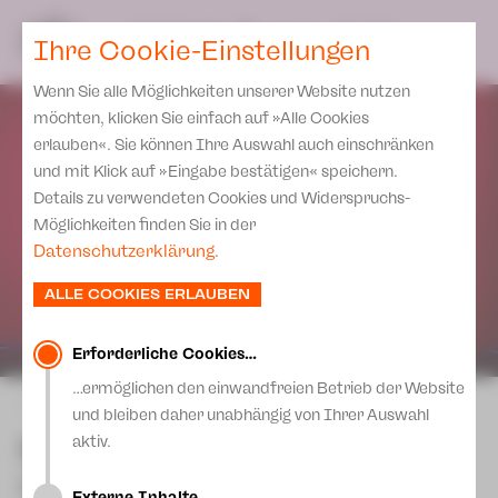
Spielplan
Ensemble
Team
SPIELPLAN
DE
Ihre Cookie-Einstellungen
Philharmonische Konzerte
KARTEN & SERVICE
Aktuelles
Spielstätten Plauen
Philharmonic Plus
Wenn Sie alle Möglichkeiten unserer Website nutzen
JUPZ! Campus
Karten
Spielstätten Zwickau
möchten, klicken Sie einfach auf »Alle Cookies
Kinderkonzerte
Preise 2026/ 27
erlauben«. Sie können Ihre Auswahl auch einschränken
Kontakte
Mobile Schulkonzerte
und mit Klick auf »Eingabe bestätigen« speichern.
Abonnement 2026 /27
Fördervereine
Details zu verwendeten Cookies und Widerspruchs-
Sonderkonzerte
Zusatz-Service
Möglichkeiten finden Sie in der
Freunde & Förderer
Kirchenkonzerte
Datenschutzerklärung
.
Spenden
Institutionelle Förderung
Ensemble
ALLE COOKIES ERLAUBEN
Aktuelles
Jobs
Downloads
Mitmachen
Erforderliche Cookies…
Newsletter
…ermöglichen den einwandfreien Betrieb der Website
Theaterspiel
zurück
und bleiben daher unabhängig von Ihrer Auswahl
Merchandise
Erklärung Die Vielen
Monty Python's Spamalot
aktiv.
Presse
Unser Leitbild
Musical in zwei Akten | Buch und
Externe Inhalte…