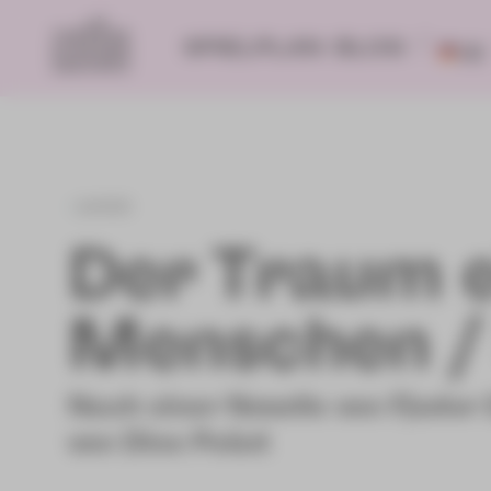
SPIELPLAN
BLOG
DE
zurück
Der Traum e
Menschen /
Nach einer Novelle von Fjodo
von Dino Pešut