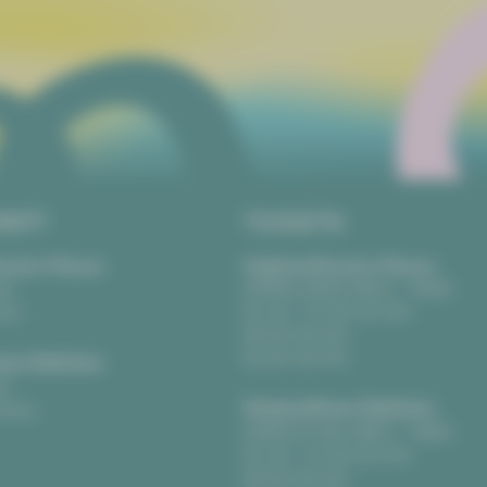
RIFT
TICKETS
eater Plauen
Vogtlandtheater Plauen
tz
[03741] 2813-4847 / -4848
uen
Di, Do + Fr 10–18 Uhr
Mi 10–15 Uhr
Sa 10–13 Uhr
us Zwickau
t
Gewandhaus Zwickau
ckau
[0375] 27 411-4647 / -4648
Di, Do + Fr 10–18 Uhr
Mi 10–15 Uhr