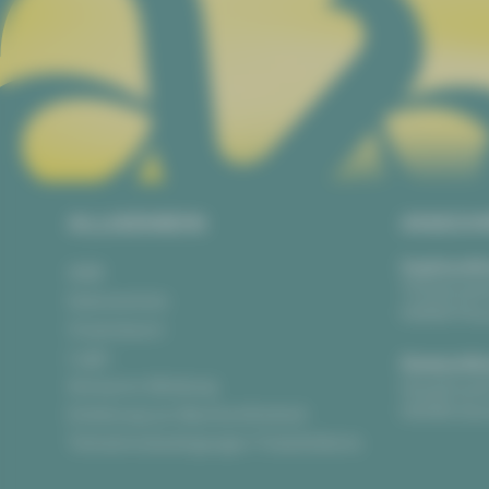
ALLGEMEIN
ANSCH
Vogtlandth
AGB
Theaterpla
Datenschutz
08523 Pla
Impressum
Login
Gewandha
Anonyme Meldung
Hauptmark
08056 Zwi
Erklärung zur Barrierefreiheit
Teilnahmebedingungen Ticketlotterie