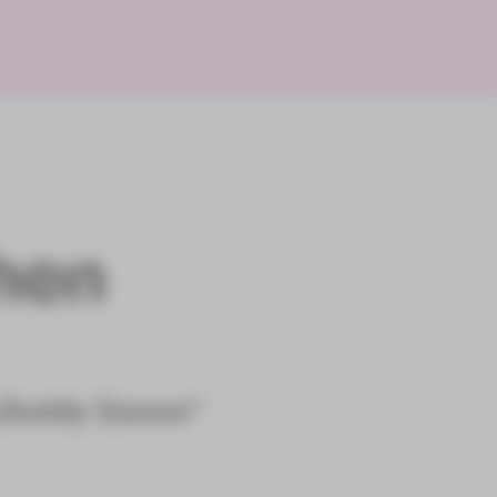
hen
„Daddy Issues“