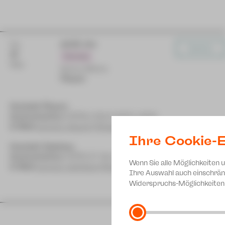
Do
19:30 Uhr
Karten
27
Premiere
Mai
Kleine Bühne
Plauen
Kontakt Plauen
Kartentelefon
[03741] 2813-4847/-4848
E-Mail
service-plauen@theater-plauen-zwickau.de
Ihre Cookie-E
Kontakt Zwickau
Kartentelefon
[0375] 27 411-4647/-4648
Wenn Sie alle Möglichkeiten 
E-Mail
service-zwickau@theater-plauen-zwickau.de
Ihre Auswahl auch einschrän
Widerspruchs-Möglichkeiten 