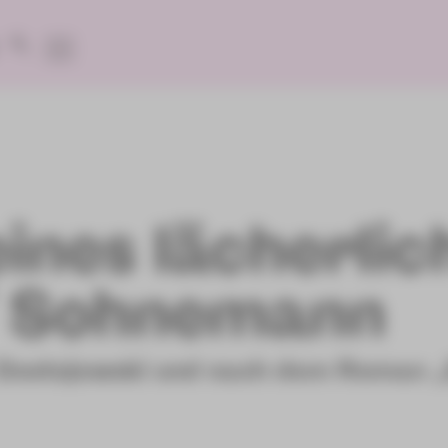
ines lächerlic
 Sohnemann
r Dostojewski und nach dem Roman 