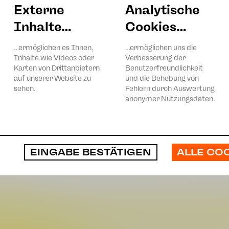
Besetzung
Externe
Analytische
Inhalte…
Cookies…
Regie
Sarah Grunert (»Der Traum eines lächerlichen Me
Dramaturgie
Kornelius Luther
,
Luise Curtius
…ermöglichen es Ihnen,
…ermöglichen uns die
Inhalte wie Videos oder
Verbesserung der
Mit
Joshua Dahmen
/
Adrian Djokić
Karten von Drittanbietern
Benutzerfreundlichkeit
auf unserer Website zu
und die Behebung von
sehen.
Fehlern durch Auswertung
anonymer Nutzungsdaten.
ALLE CO
EINGABE BESTÄTIGEN