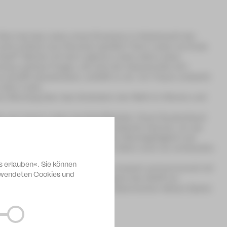
 Sinn hat das Leben eines Einzelnen in Anbetracht der
cht einfach zum Revolver greifen? Dem Leben ein Ende
n Kopf? Würde mit dem eigenen Leben alles Leben
haus zeitlose Fragen, die sich der lebensmüde Ich-
es schafft abzudrücken, schläft er ein. Im Traum entsteht
oller Liebe.
nen Monolog über das Verändern der Welt im Kleinen und
 von einem Leben als Schriftsteller. Doch Deutschland
erte Künstler zurück in seine kroatische Heimat, um als
lorenen Illusionen, zunehmender Gleichgültigkeit und
 wieder. Einen Vater, der seinen Sohn noch nie verstanden
s erlauben«. Sie können
 in dem Roman »Daddy Issues« ironisch und humorvoll mit
erwendeten Cookies und
 Regisseur Demjan Duran erweitert den Stoff um
, dem serbisch-rumänischen Österreicher Adrian Djokić.