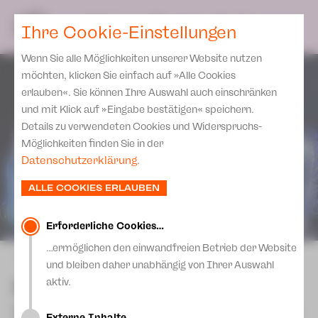
Spielplan
Ensemble
Team
SPIELPLAN
DE
Ihre Cookie-Einstellungen
Philharmonische Konzerte
KARTEN & SERVICE
Aktuelles
Spielstätten Plauen
Philharmonic Plus
Wenn Sie alle Möglichkeiten unserer Website nutzen
JUPZ! Campus
Karten
Spielstätten Zwickau
möchten, klicken Sie einfach auf »Alle Cookies
Kinderkonzerte
Preise 2026/ 27
erlauben«. Sie können Ihre Auswahl auch einschränken
Kontakte
Mobile Schulkonzerte
und mit Klick auf »Eingabe bestätigen« speichern.
Abonnement 2026 /27
Fördervereine
Details zu verwendeten Cookies und Widerspruchs-
Sonderkonzerte
Zusatz-Service
Möglichkeiten finden Sie in der
Freunde & Förderer
Kirchenkonzerte
Datenschutzerklärung
.
Spenden
Institutionelle Förderung
Ensemble
ALLE COOKIES ERLAUBEN
Aktuelles
Jobs
Downloads
Mitmachen
Erforderliche Cookies…
Newsletter
…ermöglichen den einwandfreien Betrieb der Website
Theaterspiel
zurück
und bleiben daher unabhängig von Ihrer Auswahl
Merchandise
Erklärung Die Vielen
Frau Luna
aktiv.
Presse
Unser Leitbild
Operette in zwei Akten von Heinz Bolten-
Externe Inhalte…