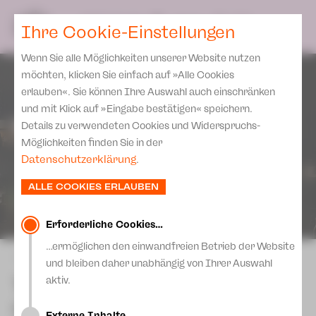
Spielplan
Ensemble
Team
SPIELPLAN
DE
Ihre Cookie-Einstellungen
Philharmonische Konzerte
KARTEN & SERVICE
Aktuelles
Spielstätten Plauen
Philharmonic Plus
Wenn Sie alle Möglichkeiten unserer Website nutzen
JUPZ! Campus
Karten
Spielstätten Zwickau
möchten, klicken Sie einfach auf »Alle Cookies
Kinderkonzerte
Preise 2026/ 27
erlauben«. Sie können Ihre Auswahl auch einschränken
Kontakte
Mobile Schulkonzerte
und mit Klick auf »Eingabe bestätigen« speichern.
Abonnement 2026 /27
Fördervereine
Details zu verwendeten Cookies und Widerspruchs-
Sonderkonzerte
Zusatz-Service
Möglichkeiten finden Sie in der
Freunde & Förderer
Kirchenkonzerte
Datenschutzerklärung
.
Spenden
Institutionelle Förderung
Ensemble
ALLE COOKIES ERLAUBEN
Aktuelles
Jobs
Downloads
Mitmachen
Erforderliche Cookies…
Newsletter
…ermöglichen den einwandfreien Betrieb der Website
Theaterspiel
zurück
und bleiben daher unabhängig von Ihrer Auswahl
Merchandise
Erklärung Die Vielen
The Kraut
aktiv.
Presse
Unser Leitbild
Ein Marlene-Dietrich-Abend von Dirk
Externe Inhalte…