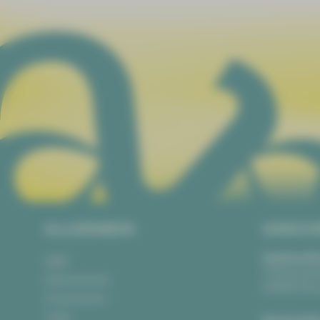
ALLGEMEIN
ANSCH
Vogtlandth
AGB
Theaterpla
Datenschutz
08523 Pla
Impressum
Login