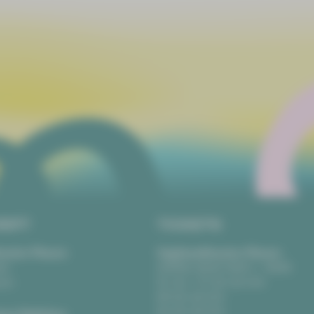
RIFT
TICKETS
eater Plauen
Vogtlandtheater Plauen
tz
[03741] 2813-4847 / -4848
uen
Di, Do + Fr 10–18 Uhr
Mi 10–15 Uhr
Sa 10–13 Uhr