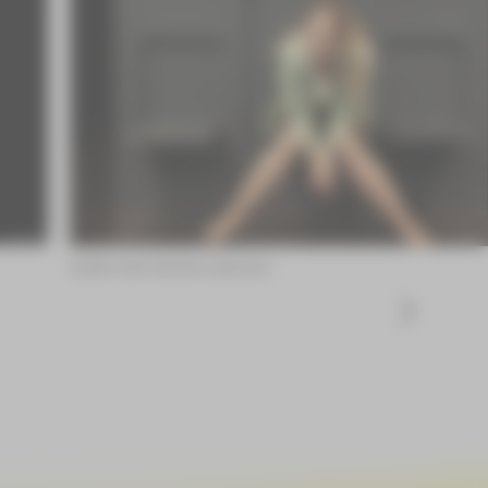
Kristin Heil ©André Leischner