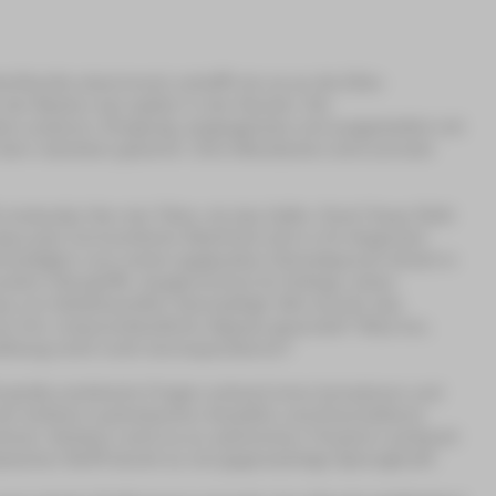
erfamilie stammend, schafft sie es an die Elite-
 der Besten wie später in der Kanzlei. Die
isten anderen: Ehrgeizig, siegesgewiss und ausgestattet mit
ch dem nächsten gewinnt. Ihre Mandanten sind zumeist
t eindeutig: Hier der Täter, da das Opfer. Doch Tessa fühlt
dass jede vermeintliche Wahrheit sich in ihr Gegenteil
schuldigten vom sicher geglaubten Schuldspruch direkt in
uellen Übergriffs. Ausgerechnet ihr Kollege Julian
a von Selbstzweifeln überwältigt: Wie konnte das
sie ihm missverständliche Signale gesendet? Was tun,
zählung nicht mehr korrespondieren?
 große juristische Fragen anhand einer komplexen und
der britisch-australischen Anwältin und Dramatikerin
chnet. Seitdem wird es an zahlreichen Theatern weltweit
ischen Stoff steckt so viel gegenwärtige Sprengkraft.