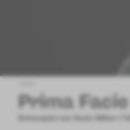
zurück
Prima Facie
Schauspiel von Suzie Miller (*