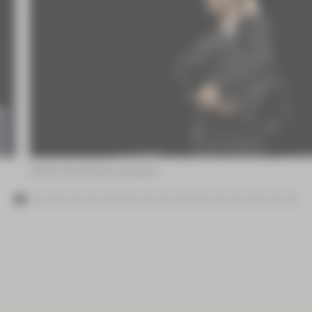
Kristin Heil ©André Leischner