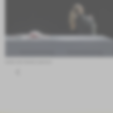
Kristin Heil ©André Leischner