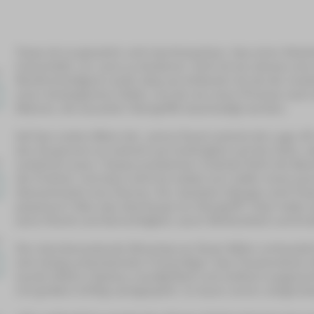
Tessa ist es gewohnt, sich durchzusetzen. Aus einer Arbeit
Universität, um Jura zu studieren. Dort ist sie ebenso eine
Strafverteidigerin weiß, dass sie brillanter ist als die me
einer strategischen Kühle, mit der sie einen Prozess na
Männer, die sexueller Übergriffe beschuldigt werden.
Auf den ersten Blick (lat.: prima facie) scheint die Lage of
den Zeug:innen so lustvoll und eindringlich auf den Zahn, 
verkehren kann. Tessas juristischer Instinkt führt die Be
die Freiheit. Und dann wird sie selbst zum Opfer eines sex
überschreitet eine Grenze. Am nächsten Morgen wird Tess
passieren? War das überhaupt ein Übergriff? Oder hatte 
wenn Recht und Gerechtigkeit, wenn Wirklichkeit und Er
Der atemberaubende Monolog von Suzie Miller verhandelt
sich stetig entwickelnden Frauenfigur. Das Theaterstück 
wurde 2019 in Sydney uraufgeführt und vielfach ausgezei
mit großem Erfolg nachgespielt. In kaum einem zeitgenöss