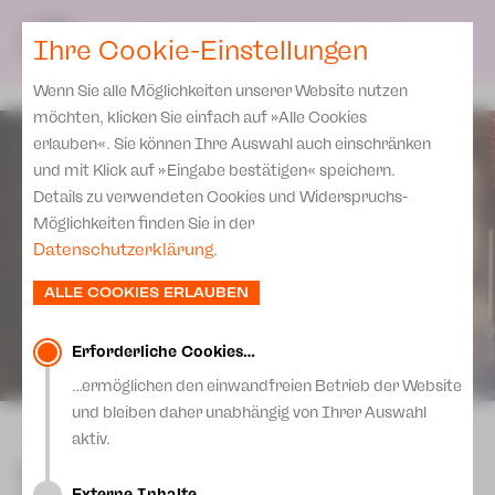
Team
SPIELPLAN
DE
Ihre Cookie-Einstellungen
KARTEN & SERVICE
Spielstätten Plauen
Wenn Sie alle Möglichkeiten unserer Website nutzen
Karten
Spielstätten Zwickau
möchten, klicken Sie einfach auf »Alle Cookies
Preise 2026/ 27
erlauben«. Sie können Ihre Auswahl auch einschränken
Kontakte
und mit Klick auf »Eingabe bestätigen« speichern.
Abonnement 2026 /27
Fördervereine
Details zu verwendeten Cookies und Widerspruchs-
Zusatz-Service
Möglichkeiten finden Sie in der
Freunde & Förderer
Datenschutzerklärung
.
Spenden
Institutionelle Förderung
ALLE COOKIES ERLAUBEN
Aktuelles
Jobs
Downloads
Mitmachen
Erforderliche Cookies…
Newsletter
…ermöglichen den einwandfreien Betrieb der Website
Theaterspiel
und bleiben daher unabhängig von Ihrer Auswahl
Merchandise
zurück
Erklärung Die Vielen
aktiv.
Presse
Spitzenfestgala 2026: In
Unser Leitbild
Externe Inhalte…