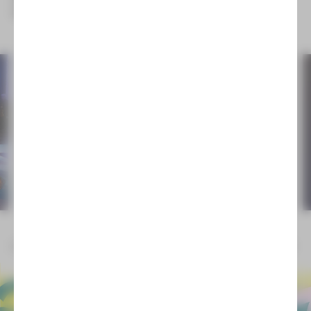
service-zwickau@theater-plauen-zwickau.de
E-Mail
©André Leischner