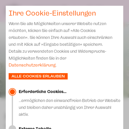
Spielplan
Ensemble
Team
SPIELPLAN
DE
Ihre Cookie-Einstellungen
Philharmonische Konzerte
KARTEN & SERVICE
Aktuelles
Spielstätten Plauen
Philharmonic Plus
Wenn Sie alle Möglichkeiten unserer Website nutzen
JUPZ! Campus
Karten
Spielstätten Zwickau
möchten, klicken Sie einfach auf »Alle Cookies
Kinderkonzerte
Preise 2026/ 27
erlauben«. Sie können Ihre Auswahl auch einschränken
Kontakte
Mobile Schulkonzerte
und mit Klick auf »Eingabe bestätigen« speichern.
Abonnement 2026 /27
Fördervereine
Details zu verwendeten Cookies und Widerspruchs-
Sonderkonzerte
Zusatz-Service
Möglichkeiten finden Sie in der
Freunde & Förderer
Kirchenkonzerte
Datenschutzerklärung
.
Spenden
Institutionelle Förderung
Ensemble
ALLE COOKIES ERLAUBEN
Aktuelles
Jobs
Downloads
Mitmachen
Erforderliche Cookies…
Newsletter
…ermöglichen den einwandfreien Betrieb der Website
Theaterspiel
zurück
und bleiben daher unabhängig von Ihrer Auswahl
Merchandise
Erklärung Die Vielen
Pah-Lak
aktiv.
Presse
Unser Leitbild
Stück von Abhishek Majumdar
Externe Inhalte…