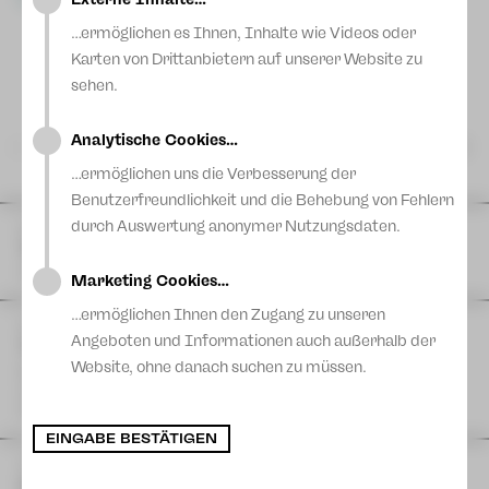
Blog
…ermöglichen es Ihnen, Inhalte wie Videos oder
Karten von Drittanbietern auf unserer Website zu
sehen.
AUGUST 26
Analytische Cookies…
…ermöglichen uns die Verbesserung der
Benutzerfreundlichkeit und die Behebung von Fehlern
durch Auswertung anonymer Nutzungsdaten.
DI
11
August
|
Theaterferien bis 11. August
Vogtlandtheater
Marketing Cookies…
…ermöglichen Ihnen den Zugang zu unseren
FR
14
August
| 11:00 Uhr
Angeboten und Informationen auch außerhalb der
The Cockpit Collective: TACHELES REDEN
Website, ohne danach suchen zu müssen.
Eine Produktion der Schaubühne Lindenfels in Kooperation
mit dem Theater Plauen-Zwickau
Postplatz
EINGABE BESTÄTIGEN
FR
14
August
| 17:00 Uhr
Hutzn Tisch #6 - Projekt 46 & Sashiko