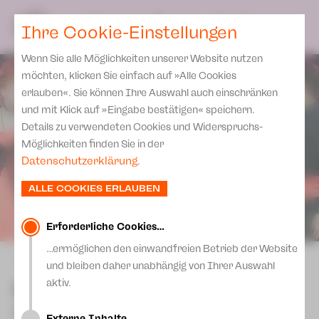
Spielplan
Ensemble
Team
SPIELPLAN
DE
Ihre Cookie-Einstellungen
Philharmonische Konzerte
KARTEN & SERVICE
Aktuelles
Spielstätten Plauen
Philharmonic Plus
Wenn Sie alle Möglichkeiten unserer Website nutzen
JUPZ! Campus
Karten
Spielstätten Zwickau
möchten, klicken Sie einfach auf »Alle Cookies
Kinderkonzerte
Preise 2026/ 27
erlauben«. Sie können Ihre Auswahl auch einschränken
Kontakte
Mobile Schulkonzerte
und mit Klick auf »Eingabe bestätigen« speichern.
Abonnement 2026 /27
Fördervereine
Details zu verwendeten Cookies und Widerspruchs-
Sonderkonzerte
Zusatz-Service
Möglichkeiten finden Sie in der
Freunde & Förderer
Kirchenkonzerte
Datenschutzerklärung
.
Spenden
Institutionelle Förderung
Ensemble
ALLE COOKIES ERLAUBEN
Aktuelles
Jobs
Downloads
Mitmachen
Erforderliche Cookies…
Newsletter
…ermöglichen den einwandfreien Betrieb der Website
Theaterspiel
zurück
und bleiben daher unabhängig von Ihrer Auswahl
Merchandise
Erklärung Die Vielen
La Traviata
aktiv.
Presse
Unser Leitbild
Oper in drei Akten von Giuseppe Verdi
Externe Inhalte…