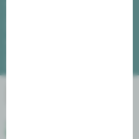
Vogtlandtheater Plauen
[03741] 2813-4847 / -4848
Di, Do + Fr 10–18 Uhr
Mi 10–15 Uhr
Sa 10–13 Uhr
Gewandhaus Zwickau
[0375] 27 411-4647 / -4648
Di, Do + Fr 10–18 Uhr
Mi 10–15 Uhr
Sa 10–13 Uhr