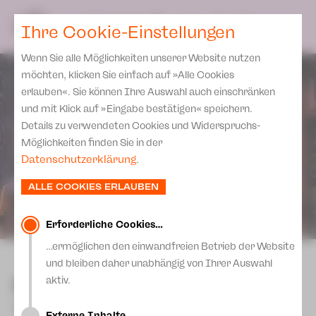
Spielplan
Ensemble
Team
SPIELPLAN
DE
Ihre Cookie-Einstellungen
Philharmonische Konzerte
KARTEN & SERVICE
Aktuelles
Spielstätten Plauen
Philharmonic Plus
Wenn Sie alle Möglichkeiten unserer Website nutzen
JUPZ! Campus
Karten
Spielstätten Zwickau
möchten, klicken Sie einfach auf »Alle Cookies
Kinderkonzerte
Preise 2026/ 27
erlauben«. Sie können Ihre Auswahl auch einschränken
Kontakte
Mobile Schulkonzerte
und mit Klick auf »Eingabe bestätigen« speichern.
Abonnement 2026 /27
Fördervereine
Details zu verwendeten Cookies und Widerspruchs-
Sonderkonzerte
Zusatz-Service
Möglichkeiten finden Sie in der
Freunde & Förderer
Kirchenkonzerte
Datenschutzerklärung
.
Spenden
Institutionelle Förderung
Ensemble
ALLE COOKIES ERLAUBEN
Aktuelles
Jobs
Downloads
Mitmachen
Erforderliche Cookies…
Newsletter
…ermöglichen den einwandfreien Betrieb der Website
Theaterspiel
zurück
und bleiben daher unabhängig von Ihrer Auswahl
Merchandise
Erklärung Die Vielen
Ramayana (UA)
aktiv.
Presse
Unser Leitbild
Tanzabend von Sergei Vanaev
Externe Inhalte…