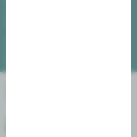
Vogtlandtheater Plauen
[03741] 2813-4847 / -4848
Di, Do + Fr 10–18 Uhr
Mi 10–15 Uhr
Sa 10–13 Uhr
Gewandhaus Zwickau
[0375] 27 411-4647 / -4648
Di, Do + Fr 10–18 Uhr
Mi 10–15 Uhr
Sa 10–13 Uhr