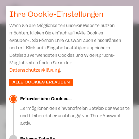
Spielplan
Ensemble
Team
SPIELPLAN
DE
Ihre Cookie-Einstellungen
Philharmonische Konzerte
KARTEN & SERVICE
Aktuelles
Spielstätten Plauen
Philharmonic Plus
Wenn Sie alle Möglichkeiten unserer Website nutzen
JUPZ! Campus
Karten
Spielstätten Zwickau
möchten, klicken Sie einfach auf »Alle Cookies
Kinderkonzerte
Preise 2026/ 27
erlauben«. Sie können Ihre Auswahl auch einschränken
Kontakte
Mobile Schulkonzerte
und mit Klick auf »Eingabe bestätigen« speichern.
Abonnement 2026 /27
Fördervereine
Details zu verwendeten Cookies und Widerspruchs-
Sonderkonzerte
Zusatz-Service
Möglichkeiten finden Sie in der
Freunde & Förderer
Kirchenkonzerte
Datenschutzerklärung
.
Spenden
Institutionelle Förderung
Ensemble
ALLE COOKIES ERLAUBEN
Aktuelles
Jobs
Downloads
Mitmachen
Erforderliche Cookies…
Newsletter
…ermöglichen den einwandfreien Betrieb der Website
Theaterspiel
zurück
und bleiben daher unabhängig von Ihrer Auswahl
Merchandise
Erklärung Die Vielen
Prima Facie
aktiv.
Presse
Unser Leitbild
Schauspiel von Suzie Miller (*1963) |
Externe Inhalte…