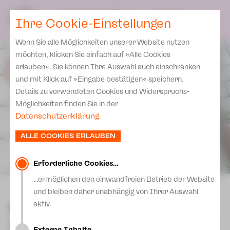
Spielplan
Ensemble
Team
SPIELPLAN
DE
Ihre Cookie-Einstellungen
Philharmonische Konzerte
KARTEN & SERVICE
Aktuelles
Spielstätten Plauen
Philharmonic Plus
Wenn Sie alle Möglichkeiten unserer Website nutzen
JUPZ! Campus
Karten
Spielstätten Zwickau
möchten, klicken Sie einfach auf »Alle Cookies
Kinderkonzerte
Preise 2026/ 27
erlauben«. Sie können Ihre Auswahl auch einschränken
Kontakte
Mobile Schulkonzerte
und mit Klick auf »Eingabe bestätigen« speichern.
Abonnement 2026 /27
Fördervereine
Details zu verwendeten Cookies und Widerspruchs-
Sonderkonzerte
Zusatz-Service
Möglichkeiten finden Sie in der
Freunde & Förderer
Kirchenkonzerte
Datenschutzerklärung
.
Spenden
Institutionelle Förderung
Ensemble
ALLE COOKIES ERLAUBEN
Aktuelles
Jobs
Downloads
Mitmachen
Erforderliche Cookies…
Newsletter
…ermöglichen den einwandfreien Betrieb der Website
Theaterspiel
zurück
und bleiben daher unabhängig von Ihrer Auswahl
Merchandise
Erklärung Die Vielen
Urfaust
aktiv.
Presse
Unser Leitbild
Schauspiel von Johann Wolfgang Goethe
Externe Inhalte…